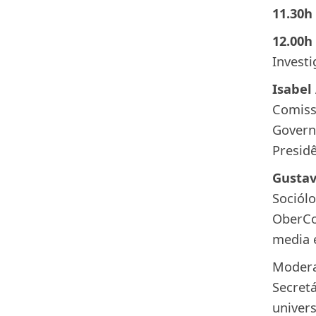
11.30h
12.00h
Investi
Isabel
Comiss
Govern
Presidê
Gustav
Sociólo
OberCom
media e
Moder
Secretá
univers