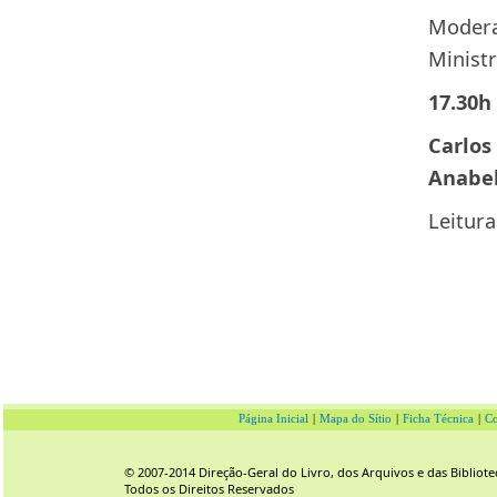
Modera
Ministr
17.30h
Carlos
Anabel
Leitur
Página Inicial
|
Mapa do Sítio
|
Ficha Técnica
|
Co
© 2007-2014 Direção-Geral do Livro, dos Arquivos e das Bibliote
Todos os Direitos Reservados