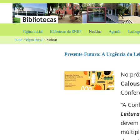
Página Inicial
Bibliotecas da RNBP
Notícias
Agenda
Catálog
>
>
RCBP
Página Inicial
Notícias
Presente-Futuro: A Urgência da Le
​No pr
Calous
Conferê
"A Con
Leitura
devem s
múltipl