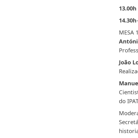
13.00h
14.30h
MESA 
Antóni
Profess
João L
Realiza
Manuel
Cientis
do IPA
Modera
Secretá
histori