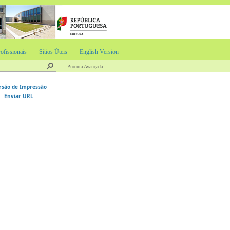
ofissionais
Sítios Úteis
English Version
Procura Avançada
rsão de Impressão
Enviar URL