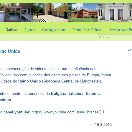
Notícias
Agenda
Catálogos online
Prémio Boas Práticas
Serviços para Pr
Ve
eino Unido
 a apresentação de videos que ilustram a influência das
públicas nas comunidades dos diferentes paises da Europa, foram
 videos do
Reino Unido
(Biblioteca Central de Manchester).
anteriormente testemunhos da
Bulgária,
Lituânia
,
Estónia,
etónia
ao
canal youtube
:
https://www.youtube.com/user/LibrariesEU
16-3-2015