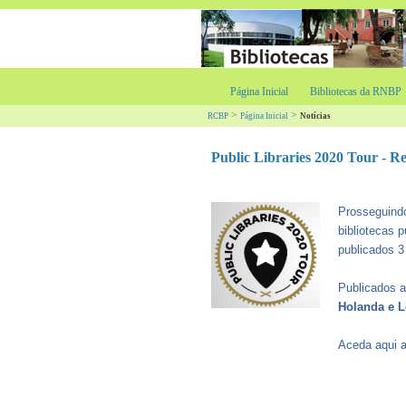
Página Inicial
Bibliotecas da RNBP
>
>
RCBP
Página Inicial
Notícias
Public Libraries 2020 Tour - R
Prosseguindo
bibliotecas 
publicados 3
Publicados 
Holanda e L
Aceda aqui 