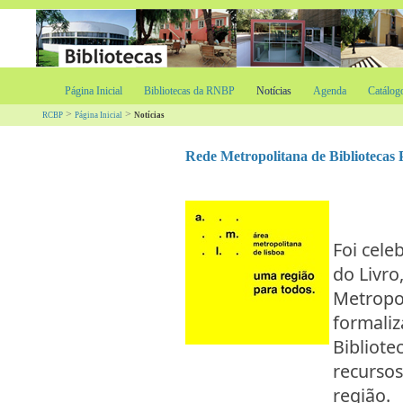
Página Inicial
Bibliotecas da RNBP
Notícias
Agenda
Catálog
>
>
RCBP
Página Inicial
Notícias
Rede Metropolitana de Bibliotecas
Foi cele
do Livro
Metropol
formali
Bibliote
recursos
região.