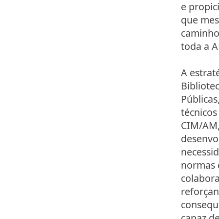
e propic
que mesm
caminho
toda a 
A estrat
Bibliote
Públicas
técnicos
CIM/AM, 
desenvol
necessid
normas 
colabora
reforçan
conseque
capaz de