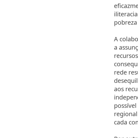
eficazme
iliterac
pobreza
A colabo
a assunç
recursos
conseque
rede res
desequil
aos recu
indepen
possível
regional
cada co