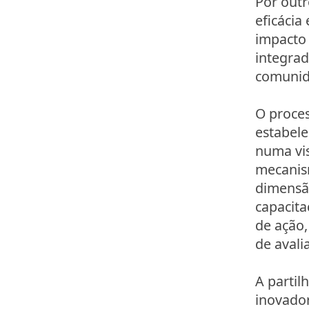
Por out
eficácia
impacto 
integrad
comunid
O proces
estabel
numa vi
mecanism
dimensão
capacita
de ação,
de aval
A partil
inovador