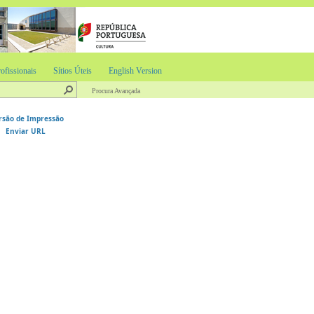
ofissionais
Sítios Úteis
English Version
Procura Avançada
rsão de Impressão
Enviar URL