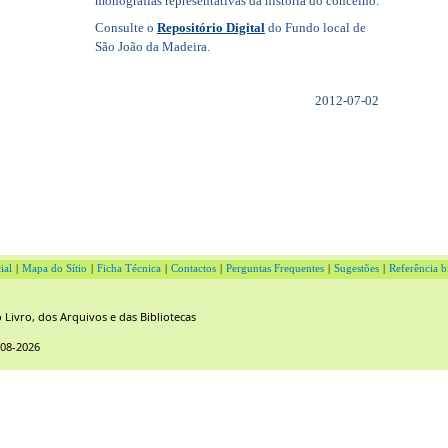
monografias representativas da história do concelho.
Consulte o
Repositório Digital
do Fundo local de
São João da Madeira.
2012-07-02
ial
|
Mapa do Sítio
|
Ficha Técnica
|
Contactos
|
Perguntas Frequentes
|
Sugestões
|
Referência b
Livro, dos Arquivos e das Bibliotecas
-08-2026