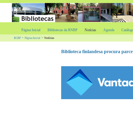
Página Inicial
Bibliotecas da RNBP
Notícias
Agenda
Catálog
>
>
RCBP
Página Inicial
Notícias
Biblioteca finlandesa procura parce