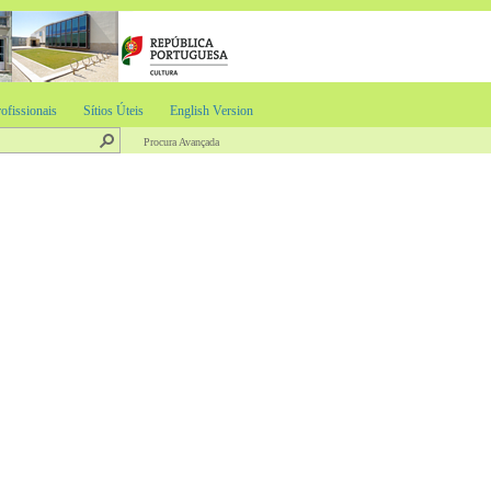
ofissionais
Sítios Úteis
English Version
Procura Avançada