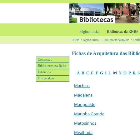
Página Inicial
Bibliotecas da RNBP
>
>
>
RCBP
Página Inicial
Bibliotecas da RNBP
Edifí
Fichas de Arquitetura das Bibli
Contactos
Bibliotecas na Rede
Edifícios
A
B
C
E
F
G
I
L
M
N
O
P
R
S
Fotografias
Machico
Madalena
Mangualde
Marinha Grande
Matosinhos
Mealhada