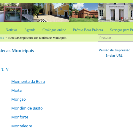
Notícias
Agenda
Catálogos online
Prémio Boas Práticas
Serviços para Pr
>
cios
Fichas de Arquitetura das Bibliotecas Municipais
otecas Municipais
Versão de Impressão
Enviar URL
T
V
Moimenta da Beira
Moita
Monção
Mondim de Basto
Monforte
Montalegre