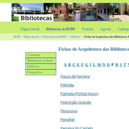
Página Inicial
Bibliotecas da RNBP
Notícias
Agenda
Catálog
>
>
>
>
RCBP
Página Inicial
Bibliotecas da RNBP
Edifícios
Fichas de Arquitetura das Bibliotecas
Fichas de Arquitetura das Bibliotec
Contactos
Bibliotecas na Rede
A
B
C
E
F
G
I
L
M
N
O
P
R
S
T
Edifícios
Fotografias
Paços de Ferreira
Palmela
Palmela (Pinhal Novo)
Pedrógão Grande
Penacova
Penafiel
Penalva do Castelo