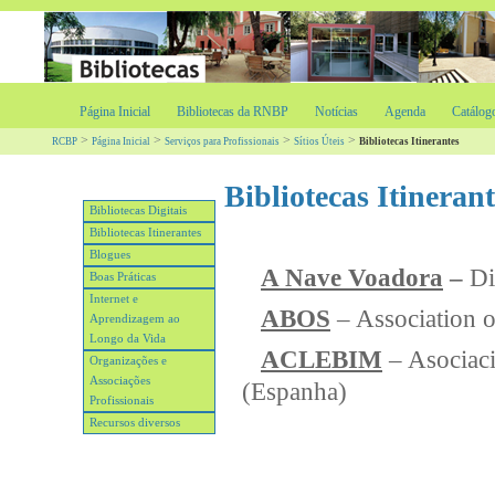
Página Inicial
Bibliotecas da RNBP
Notícias
Agenda
Catálog
>
>
>
>
RCBP
Página Inicial
Serviços para Profissionais
Sítios Úteis
Bibliotecas Itinerantes
Bibliotecas Itinerant
Bibliotecas Digitais
Bibliotecas Itinerantes
Blogues
A Nave Voadora
–
Dir
Boas Práticas
Internet e
ABOS
– Association 
Aprendizagem ao
Longo da Vida
ACLEBIM
– Asociaci
Organizações e
Associações
(Espanha)
Profissionais
Recursos diversos