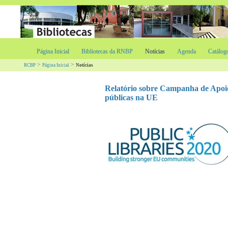
Página Inicial
Bibliotecas da RNBP
Notícias
Agenda
Catálog
>
>
RCBP
Página Inicial
Notícias
Relatório sobre Campanha de Apoio 
públicas na UE