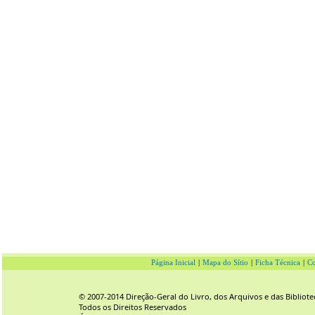
Página Inicial
|
Mapa do Sítio
|
Ficha Técnica
|
Co
© 2007-2014 Direção-Geral do Livro, dos Arquivos e das Bibliote
Todos os Direitos Reservados