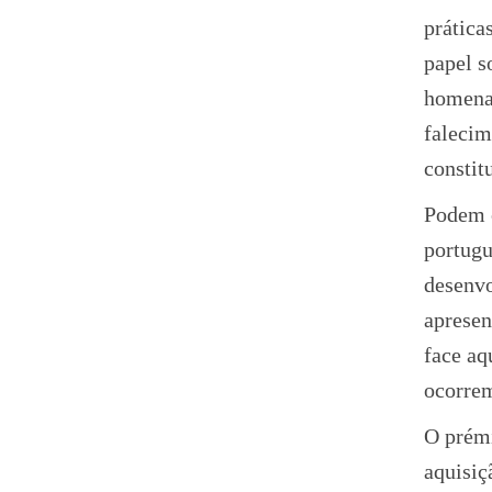
prática
papel s
homenag
falecim
constit
Podem c
portugu
desenvo
apresen
face aq
ocorrem
O prémi
aquisiç