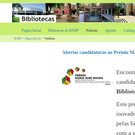
Página Inicial
Bibliotecas da RNBP
Notícias
Agenda
Catálog
>
>
RCBP
Página Inicial
Notícias
Abertas candidaturas ao Prémio Mar
Encontr
candida
Biblio
Este pr
inovado
pelas b
com a s