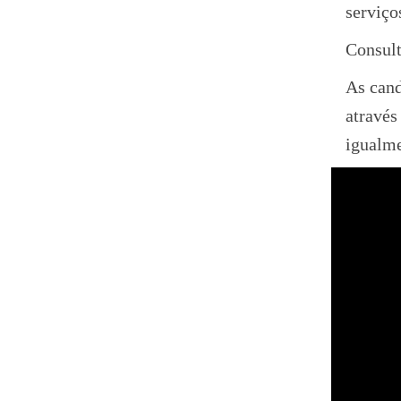
serviço
Consul
As cand
atravé
igualme