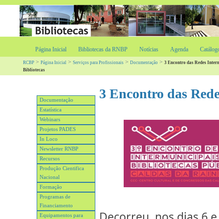
Página Inicial
Bibliotecas da RNBP
Notícias
Agenda
Catálog
>
>
>
>
RCBP
Página Inicial
Serviços para Profissionais
Documentação
3 Encontro das Redes Inter
Bibliotecas
3 Encontro das Rede
Documentação
Estatística
Webinars
Projetos PADES
In Loco
Newsletter RNBP
Recursos
Produção Cientifica
Nacional
Formação
Programas de
Financiamento
Decorreu, nos dias 6 e
Equipamentos para